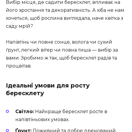
Вибір місця, де садити бересклет, впливає на
його зростання та декоративність. А хіба не нам
хочеться, щоб рослина виглядала, наче квітка з
саду мрій?
Напівтінь чи повне сонце, волога чи сухий
ґрунт, легкий вітер чи повна тиша — вибір за
вами. Зробимо ж так, щоб бересклет радів та
процвітав.
Ідеальні умови для росту
бересклету
Світло:
Найкраще бересклет росте в
напівтіньових умовах.
Ґрунт:
Поживний та добре дренований,