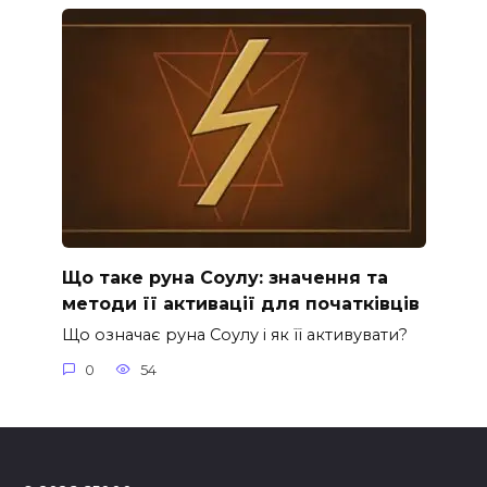
Що таке руна Соулу: значення та
методи її активації для початківців
Що означає руна Соулу і як її активувати?
0
54