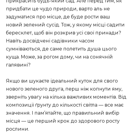
прикрасить будь-який сад. Але перед тим, як
придбати це чудо природи, варто аль не
задуматися про місце, де буде рости ваш
новий зелений сусід. Тож, у якому місці садити
бересклет, щоб він розкрив усі свої принади?
Навіть досвідчені садівники часом
сумніваються, де саме полетить душа цього
куща. Може, за рогом дому, чи на сонячній
галявині?
Якщо ви шукаєте ідеальний куток для свого
нового зеленого друга, перш ніж копнути яму,
зверніть увагу на кілька важливих моментів. Від
композиції ґрунту до кількості світла — все має
значення. І пам’ятайте, що правильний вибір
місця — це перший крок до здорового росту
рослини.