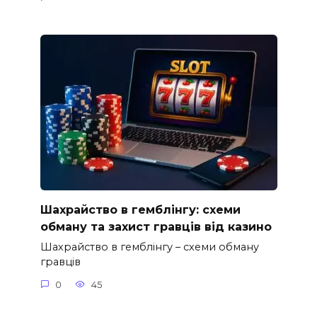
Шахрайство в гемблінгу: схеми
обману та захист гравців від казино
Шахрайство в гемблінгу – схеми обману
гравців
0
45