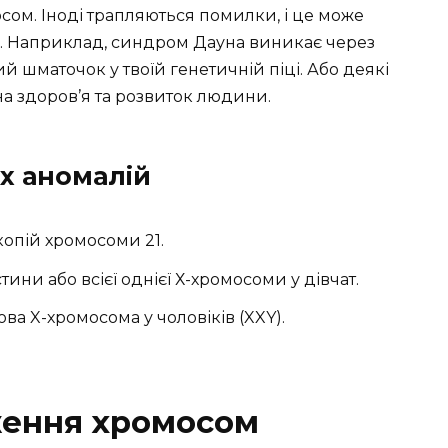
мосом. Іноді трапляються помилки, і це може
. Наприклад, синдром Дауна виникає через
й шматочок у твоїй генетичній піці. Або деякі
на здоров’я та розвиток людини.
х аномалій
копій хромосоми 21.
тини або всієї однієї Х-хромосоми у дівчат.
ва X-хромосома у чоловіків (XXY).
ження хромосом