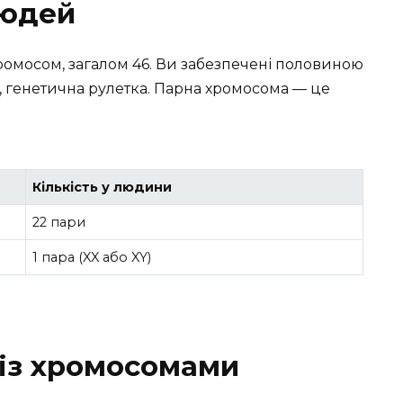
людей
ромосом, загалом 46. Ви забезпечені половиною
е, генетична рулетка. Парна хромосома — це
Кількість у людини
22 пари
1 пара (XX або XY)
 із хромосомами