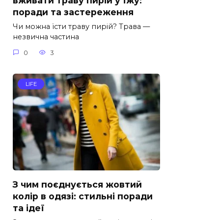
вживати траву пирій у їжу:
поради та застереження
Чи можна їсти траву пирій? Трава —
незвична частина
0
3
LIFE
З чим поєднується жовтий
колір в одязі: стильні поради
та ідеї