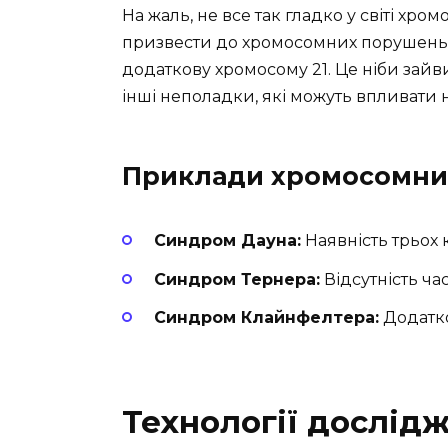
На жаль, не все так гладко у світі хро
призвести до хромосомних порушень
додаткову хромосому 21. Це ніби зайви
інші неполадки, які можуть впливати 
Приклади хромосомни
Синдром Дауна:
Наявність трьох 
Синдром Тернера:
Відсутність час
Синдром Клайнфелтера:
Додатко
Технології дослід