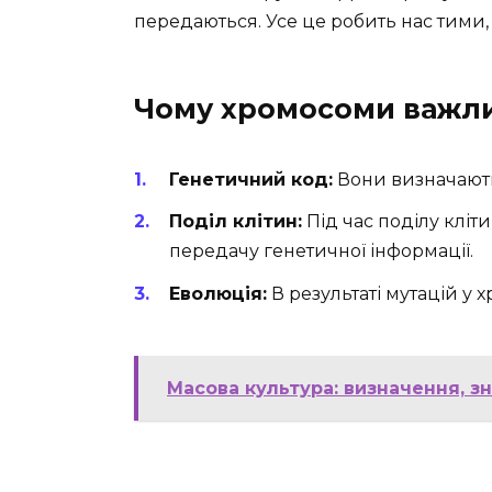
передаються. Усе це робить нас тими,
Чому хромосоми важли
Генетичний код:
Вони визначають,
Поділ клітин:
Під час поділу клі
передачу генетичної інформації.
Еволюція:
В результаті мутацій у 
Масова культура: визначення, з