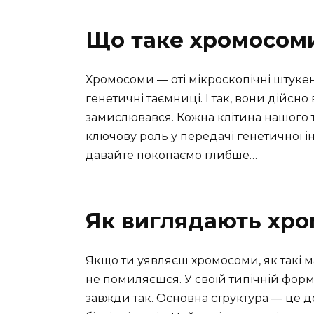
Що таке хромосом
Хромосоми — оті мікроскопічні штукенції
генетичні таємниці. І так, вони дійсно 
замислювався. Кожна клітина нашого ті
ключову роль у передачі генетичної і
давайте покопаємо глибше…
Як виглядають хр
Якщо ти уявляєш хромосоми, як такі ма
не помиляєшся. У своїй типічній формі
завжди так. Основна структура — це д