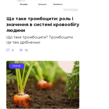
Що таке тромбоцити: роль і
значення в системі кровообігу
людини
Що таке тромбоцити? Тромбоцити.
Це такі дрібненькі
0
13
РІЗНЕ