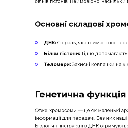
білків гістонів. Неймовірно, наскільки
Основні складові хро
ДНК:
Спіраль, яка тримає твоє гене
Білки гістони:
Ті, що допомагають
Теломери:
Захисні ковпачки на к
Генетична функція
Отже, хромосоми — це як маленькі архі
інформації для передачі. Без них наші
Біологічні інструкції в ДНК отримують