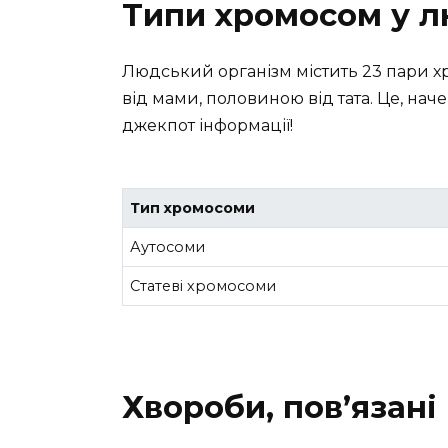
Типи хромосом у 
Людський організм містить 23 пари х
від мами, половиною від тата. Це, нач
джекпот інформації!
Тип хромосоми
Аутосоми
Статеві хромосоми
Хвороби, пов’язані