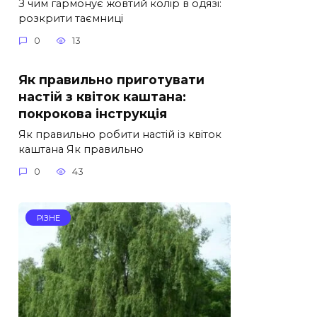
З чим гармонує жовтий колір в одязі:
розкрити таємниці
0
13
Як правильно приготувати
настій з квіток каштана:
покрокова інструкція
Як правильно робити настій із квіток
каштана Як правильно
0
43
РІЗНЕ