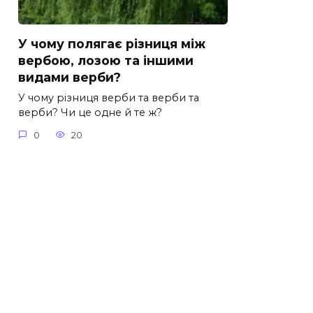
У чому полягає різниця між
вербою, лозою та іншими
видами верби?
У чому різниця верби та верби та
верби? Чи це одне й те ж?
0
20