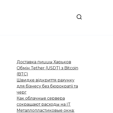
Доставка пиццы Харьков
Обмін Tether (USDT) з Bitcoin
(BTC)
Швидке відкриття рахунку
для бізнесу без бюрократії та
черг
Как облачные сервера
сокращают расходы на IT
Металлопластиковые окна: