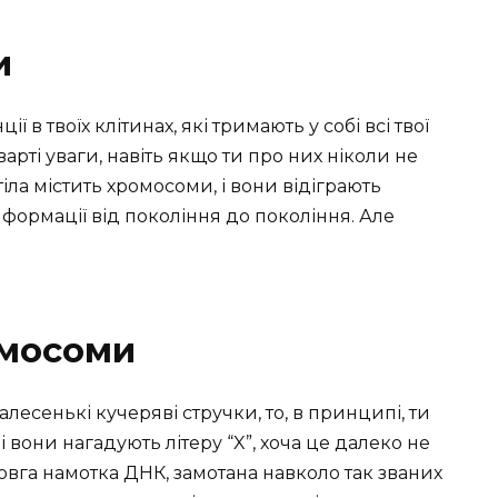
и
 в твоїх клітинах, які тримають у собі всі твої
варті уваги, навіть якщо ти про них ніколи не
ла містить хромосоми, і вони відіграють
нформації від покоління до покоління. Але
омосоми
лесенькі кучеряві стручки, то, в принципі, ти
 вони нагадують літеру “X”, хоча це далеко не
овга намотка ДНК, замотана навколо так званих