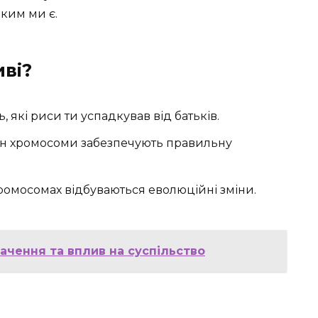
 ким ми є.
ві?
 які риси ти успадкував від батьків.
тин хромосоми забезпечують правильну
хромосомах відбуваються еволюційні зміни.
начення та вплив на суспільство