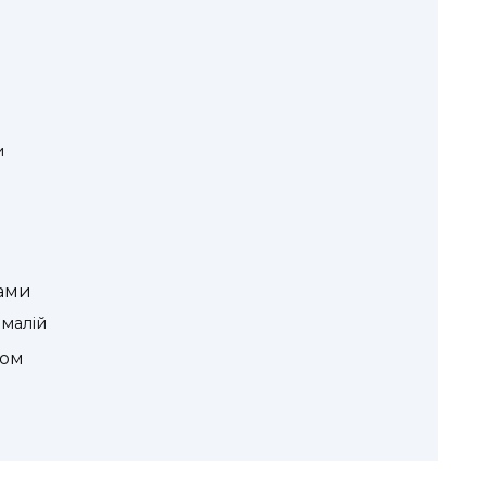
и
мами
малій
сом