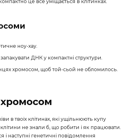
 компактно це все уміщається в клітинках.
мосоми
тичне ноу-хау.
 запакувати ДНК у компактні структури.
інцях хромосом, щоб той-сьой не обломилось.
 хромосом
ви в твоїх клітинах, які ущільнюють купу
 клітини не знали б, що робити і як працювати.
ся і наступні генетичні повідомлення