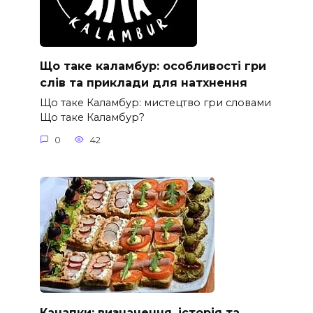
Що таке каламбур: особливості гри
слів та приклади для натхнення
Що таке Каламбур: мистецтво гри словами
Що таке Каламбур?
0
42
Канапки: визначення, історія та