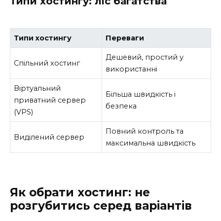
Типи хостингу: ліс багатства
Типи хостингу
Переваги
Дешевий, простий у
Спільний хостинг
використанні
Віртуальний
Більша швидкість і
приватний сервер
безпека
(VPS)
Повний контроль та
Виділений сервер
максимальна швидкість
Як обрати хостинг: не
розгубитись серед варіантів