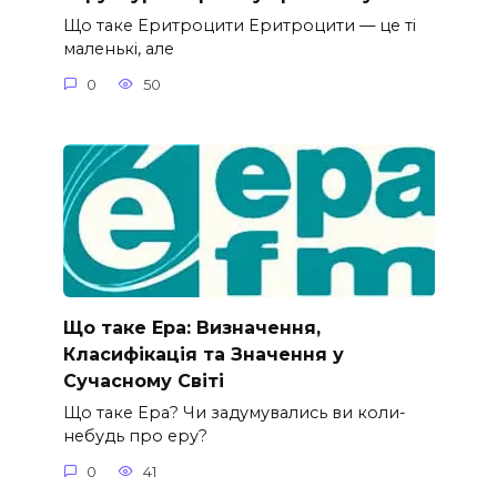
Що таке Еритроцити Еритроцити — це ті
маленькі, але
0
50
Що таке Ера: Визначення,
Класифікація та Значення у
Сучасному Світі
Що таке Ера? Чи задумувались ви коли-
небудь про еру?
0
41