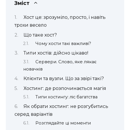
Зміст
Хост це: зрозуміло, просто, і навіть
трохи весело
Що таке хост?
Чому хости такі важливі?
Типи хостів: дійсно цікаво!
Сервери. Слово, яке лякає
новачків
Клієнти та вузли. Що за звірі такі?
Хостинг: де розпочинається магія
Типи хостингу: ліс багатства
Як обрати хостинг: не розгубитись
серед варіантів
Розглядайте ці моменти