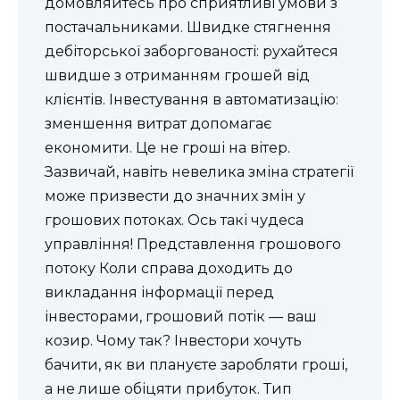
домовляйтесь про сприятливі умови з
постачальниками. Швидке стягнення
дебіторської заборгованості: рухайтеся
швидше з отриманням грошей від
клієнтів. Інвестування в автоматизацію:
зменшення витрат допомагає
економити. Це не гроші на вітер.
Зазвичай, навіть невелика зміна стратегії
може призвести до значних змін у
грошових потоках. Ось такі чудеса
управління! Представлення грошового
потоку Коли справа доходить до
викладання інформації перед
інвесторами, грошовий потік — ваш
козир. Чому так? Інвестори хочуть
бачити, як ви плануєте заробляти гроші,
а не лише обіцяти прибуток. Тип