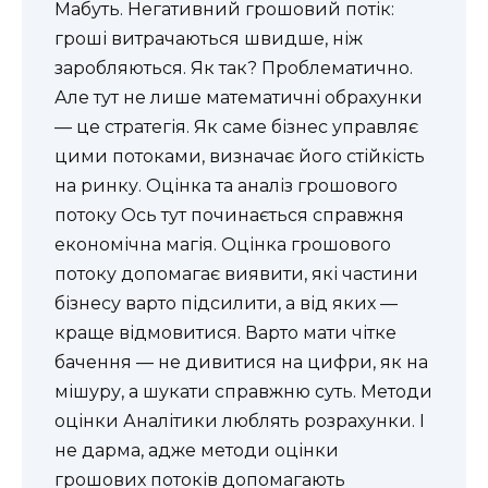
Мабуть. Негативний грошовий потік:
гроші витрачаються швидше, ніж
заробляються. Як так? Проблематично.
Але тут не лише математичні обрахунки
— це стратегія. Як саме бізнес управляє
цими потоками, визначає його стійкість
на ринку. Оцінка та аналіз грошового
потоку Ось тут починається справжня
економічна магія. Оцінка грошового
потоку допомагає виявити, які частини
бізнесу варто підсилити, а від яких —
краще відмовитися. Варто мати чітке
бачення — не дивитися на цифри, як на
мішуру, а шукати справжню суть. Методи
оцінки Аналітики люблять розрахунки. І
не дарма, адже методи оцінки
грошових потоків допомагають