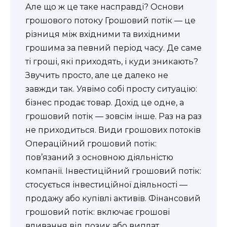
Але що ж це таке насправді? Основи
грошового потоку Грошовий потік — це
різниця між вхідними та вихідними
грошима за певний період часу. Де саме
ті гроші, які приходять, і куди зникають?
Звучить просто, але це далеко не
завжди так. Уявімо собі просту ситуацію:
бізнес продає товар. Дохід це одне, а
грошовий потік — зовсім інше. Раз на раз
не приходиться. Види грошових потоків
Операційний грошовий потік:
пов’язаний з основною діяльністю
компанії. Інвестиційний грошовий потік:
стосується інвестиційної діяльності —
продажу або купівлі активів. Фінансовий
грошовий потік: включає грошові
вливання від позик або виплат