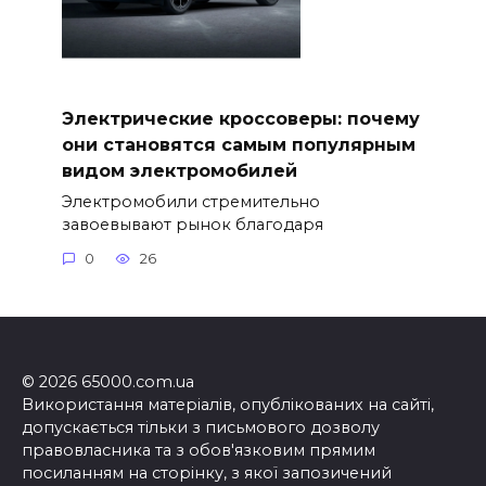
Электрические кроссоверы: почему
они становятся самым популярным
видом электромобилей
Электромобили стремительно
завоевывают рынок благодаря
0
26
© 2026 65000.com.ua
Використання матеріалів, опублікованих на сайті,
допускається тільки з письмового дозволу
правовласника та з обов'язковим прямим
посиланням на сторінку, з якої запозичений