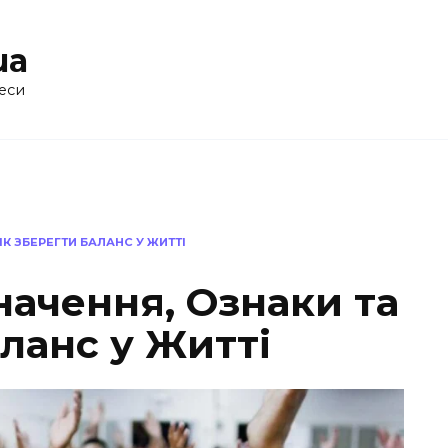
ua
еси
К ЗБЕРЕГТИ БАЛАНС У ЖИТТІ
начення, Ознаки та
ланс у Житті