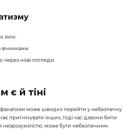
атизму
х змін.
а вчинками.
 через нові погляди.
м є й тіні
 фанатизм може швидко перейти у небезпечну
инає пригнічувати інших, тоді час дзвони бити
ься незрозумілістю, може бути небезпечним.