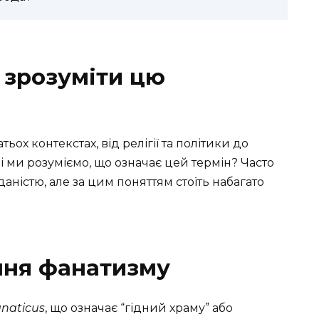
 зрозуміти цю
ьох контекстах, від релігії та політики до
і ми розуміємо, що означає цей термін? Часто
аністю, але за цим поняттям стоїть набагато
ння фанатизму
anaticus
, що означає “гідний храму” або