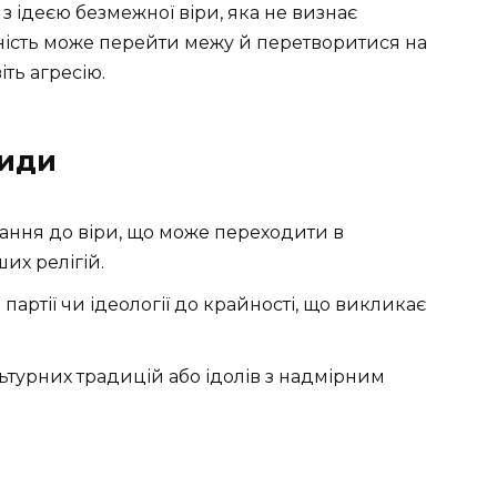
 з ідеєю безмежної віри, яка не визнає
ність може перейти межу й перетворитися на
іть агресію.
види
язання до віри, що може переходити в
их релігій.
ь партії чи ідеології до крайності, що викликає
льтурних традицій або ідолів з надмірним