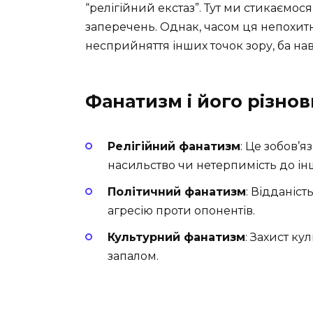
“релігійний екстаз”. Тут ми стикаємося
заперечень. Однак, часом ця непохит
несприйняття інших точок зору, ба нав
Фанатизм і його різно
Релігійний фанатизм
: Це зобов’
насильство чи нетерпимість до інш
Політичний фанатизм
: Відданіст
агресію проти опонентів.
Культурний фанатизм
: Захист ку
запалом.