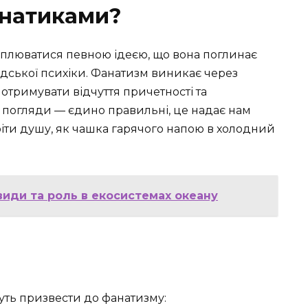
анатиками?
хоплюватися певною ідеєю, що вона поглинає
юдської психіки. Фанатизм виникає через
 отримувати відчуття причетності та
і погляди — єдино правильні, це надає нам
гріти душу, як чашка гарячого напою в холодний
види та роль в екосистемах океану
жуть призвести до фанатизму: