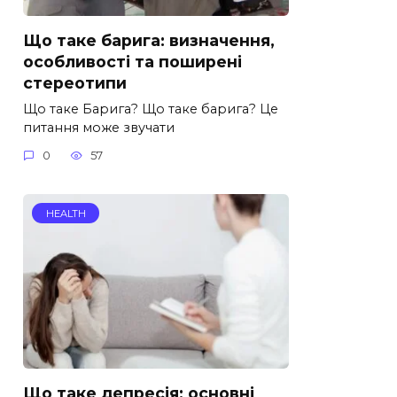
Що таке барига: визначення,
особливості та поширені
стереотипи
Що таке Барига? Що таке барига? Це
питання може звучати
0
57
HEALTH
Що таке депресія: основні