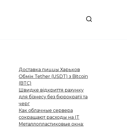
Доставка пиццы Харьков
Обмін Tether (USDT) з Bitcoin
(BTC)
Швидке відкриття рахунку
для бізнесу без бюрократії та
черг
Как облачные сервера
сокращают расходы на IT
Металлопластиковые окна: