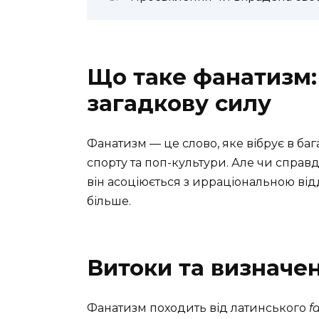
Що таке фанатизм:
загадкову силу
Фанатизм — це слово, яке вібрує в багат
спорту та поп-культури. Але чи справд
він асоціюється з ирраціональною відд
більше.
Витоки та визначе
Фанатизм походить від латинського
f