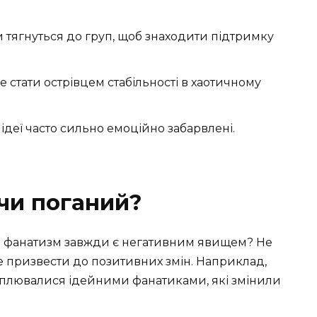
и тягнуться до груп, щоб знаходити підтримку
же стати острівцем стабільності в хаотичному
 ідеї часто сильно емоційно забарвлені.
чи поганий?
 чи фанатизм завжди є негативним явищем? Не
же призвести до позитивних змін. Наприклад,
хоплювалися ідейними фанатиками, які змінили