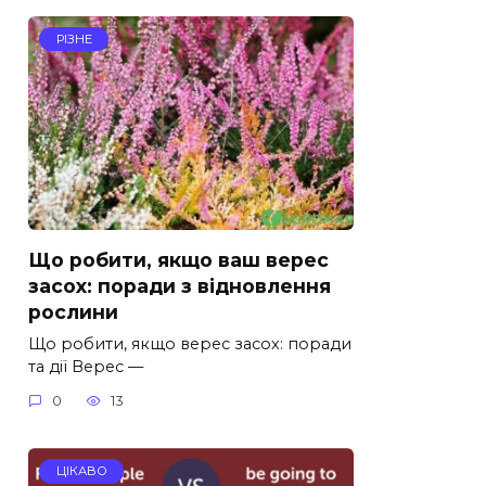
РІЗНЕ
Що робити, якщо ваш верес
засох: поради з відновлення
рослини
Що робити, якщо верес засох: поради
та дії Верес —
0
13
ЦІКАВО