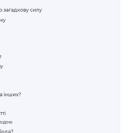
ю загадкову силу
му
?
му
та інших?
ті
кодою
бода?