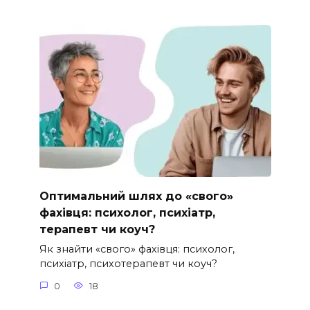
Оптимальний шлях до «свого»
фахівця: психолог, психіатр,
терапевт чи коуч?
Як знайти «свого» фахівця: психолог,
психіатр, психотерапевт чи коуч?
0
18