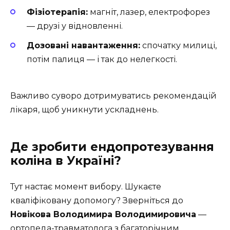
Фізіотерапія:
магніт, лазер, електрофорез
— друзі у відновленні.
Дозовані навантаження:
спочатку милиці,
потім палиця — і так до нелегкості.
Важливо суворо дотримуватись рекомендацій
лікаря, щоб уникнути ускладнень.
Де зробити ендопротезування
коліна в Україні?
Тут настає момент вибору. Шукаєте
кваліфіковану допомогу? Зверніться до
Новікова Володимира Володимировича
—
ортопеда-травматолога з багаторічним