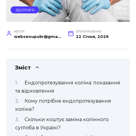
ЗДОРОВ’Я
АВТОР
ОПУБЛІКОВАНО
webseoupukr@gmail.com
22 Січня, 2026
Зміст
Ендопротезування коліна: показання
та відновлення
Кому потрібне ендопротезування
коліна?
Скільки коштує заміна колінного
суглоба в Україні?