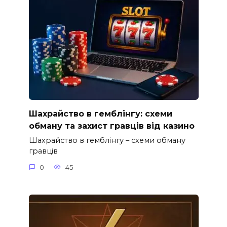
Шахрайство в гемблінгу: схеми
обману та захист гравців від казино
Шахрайство в гемблінгу – схеми обману
гравців
0
45