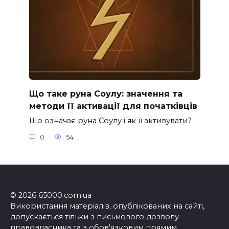
Що таке руна Соулу: значення та
методи її активації для початківців
Що означає руна Соулу і як її активувати?
0
54
© 2026 65000.com.ua
Використання матеріалів, опублікованих на сайті,
допускається тільки з письмового дозволу
правовласника та з обов'язковим прямим