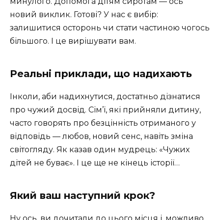
минулого. Допомога дітям сиротам — ось
новий виклик. Готові? У нас є вибір:
залишитися осторонь чи стати частиною чогось
більшого. І це вирішувати вам.
Реальні приклади, що надихають
Інколи, аби надихнутися, достатньо дізнатися
про чужий досвід. Сім’ї, які прийняли дитину,
часто говорять про безцінність отриманого у
відповідь — любов, новий сенс, навіть зміна
світогляду. Як казав один мудрець: «Чужих
дітей не буває». І це ще не кінець історії…
Який ваш наступний крок?
Ну ось, ви дочитали до цього місця і, можливо,