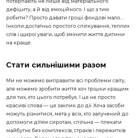
потерпають не лише від матеріального
дефіциту, а й від емоційного. І що з тим
робити? Просто давати гроші фондові мало…
Інколи достатньо простого спілкування, теплих
слів і щирої уваги, щоб змінити життя дитини
на краще.
Стати сильнішими разом
Ми не можемо виправити всі проблеми світу,
але можемо зробити життя хоч трішки кращим
для тих, хто цього потребує. І це не просто
красиві слова — це заклик до дії. Хоча засоби
можуть різнитися, мета у всіх, хто залучений до
допомоги дітям сиротам, спільна — плекати
майбутнє без комплексів, страхів і пережитків