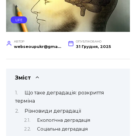
LIFE
АВТОР
ОПУБЛІКОВАНО
webseoupukr@gmail.com
31 Грудня, 2025
Зміст
Що таке деградація: розкриття
терміна
Різновиди деградації
Екологічна деградація
Соціальна деградація