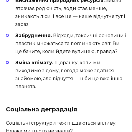
Виснаження природних ресурсів.
Земля
втрачає родючість, води стає менше,
зникають ліси. І все це — наше відчутне тут і
зараз.
Забруднення.
Відходи, токсичні речовини і
пластик множаться та поглинають світ. Ви
це бачите, коли йдете вулицею, правда?
Зміна клімату.
Щоранку, коли ми
виходимо з дому, погода може здатися
знайомою, але відчуття — ніби це вже інша
планета.
Соціальна деградація
Соціальні структури теж піддаються впливу.
Невже ми цього не знали?