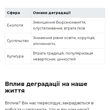
Сфера
Ознаки деградації
Зменшення біорізноманіття,
Екологія
опустелювання, втрата лісів
Зниження рівня освіти, корупція,
Суспільство
злочинність
Втрата традицій, популяризація
Культура
невартісних цінностей
Вплив деградації на наше
життя
Вплив? Він нас переслідує, закрадається в
побут та у свідомість. Що ж він нам несе?