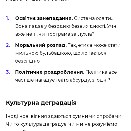
Освітнє занепадання.
Система освіти…
Вона падає у безодню безвихідності. Учні
вже не ті, чи програма заглухла?
Моральний розпад.
Так, етика може стати
мильною бульбашкою, що лопається
безслідно.
Політичне роздроблення.
Політика все
частіше нагадує театр абсурду, згодні?
Культурна деградація
Іноді нові віяння здаються сумними спробами.
Чи то культура деградує, чи ми не розуміємо