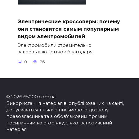
Электрические кроссоверы: почему
они становятся самым популярным
видом электромобилей
Электромобили стремительно
завоевывают рынок благодаря
0
26
© 2026 65000.com.ua
Використання матеріалів, опублікованих на сайті,
допускається тільки з письмового дозволу
правовласника та з обов'язковим прямим
посиланням на сторінку, з якої запозичений
матеріал.