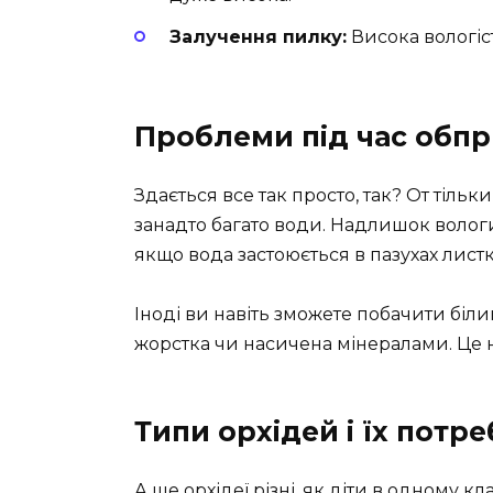
Залучення пилку:
Висока вологіс
Проблеми під час обп
Здається все так просто, так? От тіл
занадто багато води. Надлишок воло
якщо вода застоюється в пазухах листк
Іноді ви навіть зможете побачити біли
жорстка чи насичена мінералами. Це н
Типи орхідей і їх потр
А ще орхідеї різні, як діти в одному к