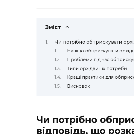
Зміст
Чи потрібно обприскувати орхід
Навіщо обприскувати орхіде
Проблеми під час обприску
Типи орхідей і їх потреби
Кращі практики для обприс
Висновок
Чи потрібно обприс
відповідь, що розк