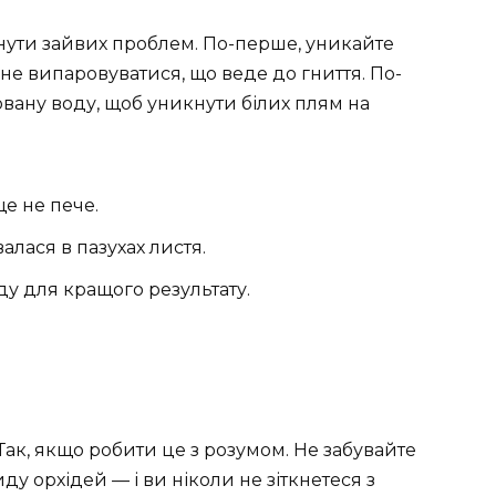
кнути зайвих проблем. По-перше, уникайте
е випаровуватися, що веде до гниття. По-
вану воду, щоб уникнути білих плям на
е не пече.
алася в пазухах листя.
у для кращого результату.
Так, якщо робити це з розумом. Не забувайте
у орхідей — і ви ніколи не зіткнетеся з