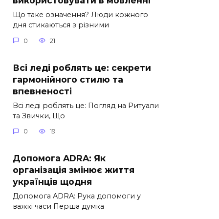
використовувати в мовленні
Що таке означення? Люди кожного
дня стикаються з різними
0
21
Всі леді роблять це: секрети
гармонійного стилю та
впевненості
Всі леді роблять це: Погляд на Ритуали
та Звички, Що
0
19
Допомога ADRA: Як
організація змінює життя
українців щодня
Допомога ADRA: Рука допомоги у
важкі часи Перша думка