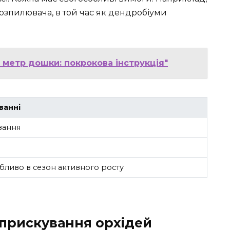
зпилювача, в той час як дендробіуми
 метр дошки: покрокова інструкція"
ванні
вання
я
бливо в сезон активного росту
бприскування орхідей