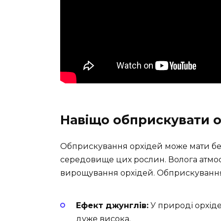
Навіщо обприскувати о
Обприскування орхідей може мати без
середовище цих рослин. Волога атмо
вирощування орхідей. Обприскування 
Ефект джунглів:
У природі орхідеї
дуже висока.