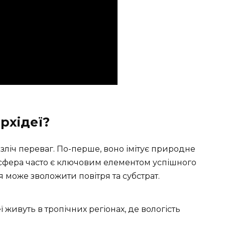
рхідеї?
ліч переваг. По-перше, воно імітує природне
сфера часто є ключовим елементом успішного
може зволожити повітря та субстрат.
 живуть в тропічних регіонах, де вологість