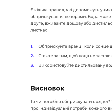
Є кілька правил, які допоможуть уни
обприскування вечорами. Вода може н
друге, вживайте дощову або дистильо
листках.
Обприскуйте вранці, коли сонце щ
Стежте за тим, щоб вода не застоюв
Використовуйте дистильовану вод
Висновок
То чи потрібно обприскувати орхідеї? 
про індивідуальні потреби кожного вид