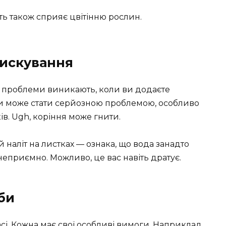
ть також сприяє цвітінню рослин.
рискування
ьки проблеми виникають, коли ви додаєте
ги може стати серйозною проблемою, особливо
ів. Ugh, коріння може гнити.
й наліт на листках — ознака, що вода занадто
еприємно. Можливо, це вас навіть дратує.
еби
ласі. Кожна має свої особливі вимоги. Наприклад,