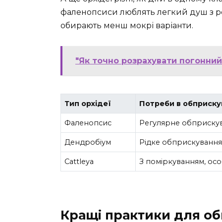
фаленопсиси люблять легкий душ з ро
обирають менш мокрі варіанти.
"Як точно розрахувати погонний
Тип орхідеї
Потреби в обприску
Фаленопсис
Регулярне обприску
Дендробіум
Рідке обприскуванн
Cattleya
З поміркуванням, осо
Кращі практики для о