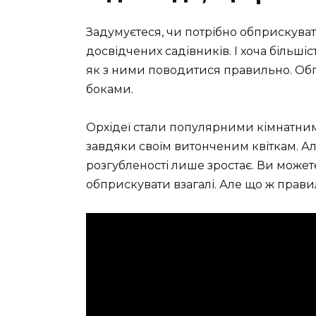
Задумуєтеся, чи потрібно обприскуват
досвідчених садівників. І хоча більшіс
як з ними поводитися правильно. Об
боками.
Орхідеї стали популярними кімнатни
завдяки своїм витонченим квіткам. А
розгубленості лише зростає. Ви может
обприскувати взагалі. Але що ж прав