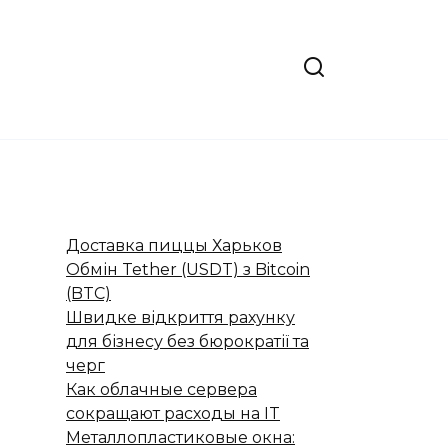
Доставка пиццы Харьков
Обмін Tether (USDT) з Bitcoin
(BTC)
Швидке відкриття рахунку
для бізнесу без бюрократії та
черг
Как облачные сервера
сокращают расходы на IT
Металлопластиковые окна: