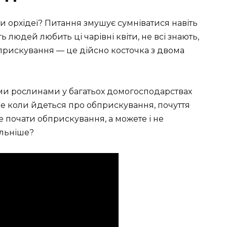
и орхідеї? Питання змушує сумніватися навіть
ть людей любить ці чарівні квіти, не всі знають,
прискування — це дійсно косточка з двома
ми рослинами у багатьох домогосподарствах
ле коли йдеться про обприскування, почуття
е почати обприскування, а можете і не
ильніше?