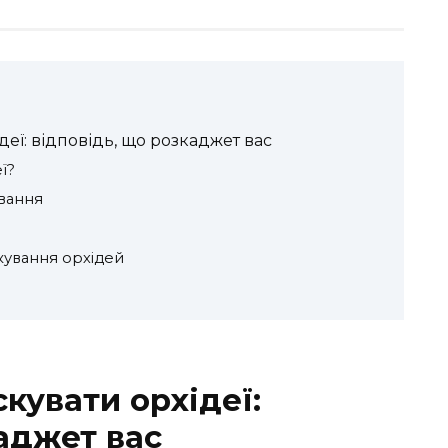
еї: відповідь, що розкаджет вас
ї?
вання
кування орхідей
кувати орхідеї:
аджет вас