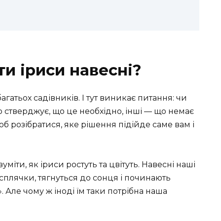
ти іриси навесні?
агатьох садівників. І тут виникає питання: чи
о стверджує, що це необхідно, інші — що немає
об розібратися, яке рішення підійде саме вам і
уміти, як іриси ростуть та цвітуть. Навесні наші
сплячки, тягнуться до сонця і починають
 Але чому ж іноді їм таки потрібна наша