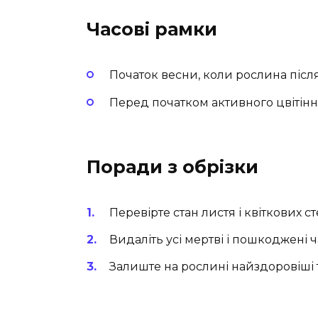
Часові рамки
Початок весни, коли рослина після
Перед початком активного цвітінн
Поради з обрізки
Перевірте стан листя і квіткових ст
Видаліть усі мертві і пошкоджені 
Залиште на рослині найздоровіші 