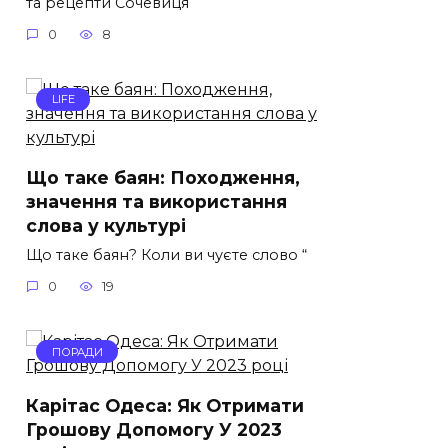
та рецепти Сочевиця
0
8
LIFE
Що таке баян: Походження,
значення та використання
слова у культурі
Що таке баян? Коли ви чуєте слово “
0
19
ПОРАДИ
Карітас Одеса: Як Отримати
Грошову Допомогу У 2023