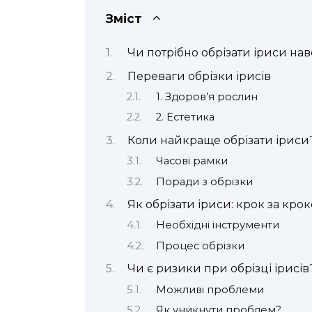
Зміст
Чи потрібно обрізати іриси нав
Переваги обрізки ірисів
1. Здоров’я рослин
2. Естетика
Коли найкраще обрізати іриси
Часові рамки
Поради з обрізки
Як обрізати іриси: крок за кро
Необхідні інструменти
Процес обрізки
Чи є ризики при обрізці ірисів
Можливі проблеми
Як уникнути проблем?