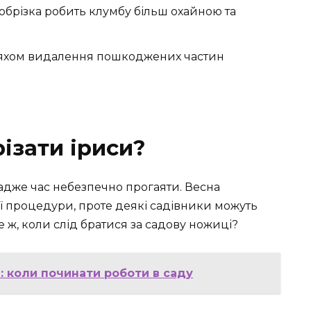
обрізка робить клумбу більш охайною та
ляхом видалення пошкоджених частин
ізати іриси?
 адже час небезпечно прогаяти. Весна
ї процедури, проте деякі садівники можуть
е ж, коли слід братися за садову ножиці?
ї: коли починати роботи в саду