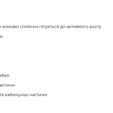
 зимової сплячки готується до активного росту.
я.
ебел.
частини.
та найміцніші частини.