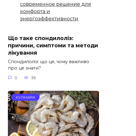
современное решение для
комфорта и
энергоэффективности
Що таке спондилоліз:
причини, симптоми та методи
лікування
Спондилоліз: що це, чому важливо
про це знати?
0
39
КУЛІНАРІЯ