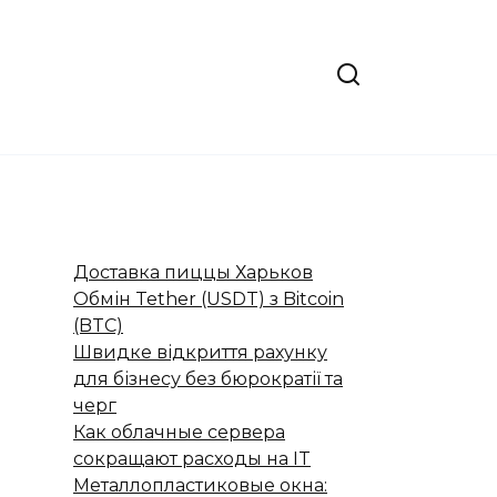
Доставка пиццы Харьков
Обмін Tether (USDT) з Bitcoin
(BTC)
Швидке відкриття рахунку
для бізнесу без бюрократії та
черг
Как облачные сервера
сокращают расходы на IT
Металлопластиковые окна: