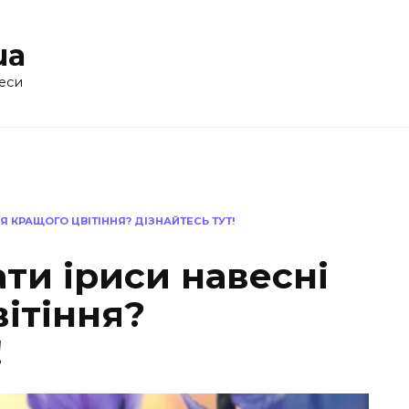
ua
еси
Я КРАЩОГО ЦВІТІННЯ? ДІЗНАЙТЕСЬ ТУТ!
ати іриси навесні
ітіння?
!