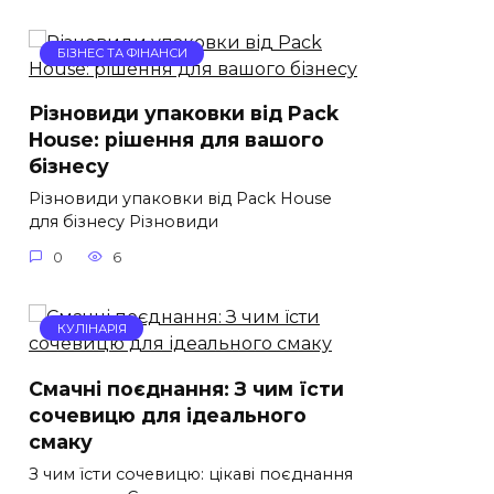
БІЗНЕС ТА ФІНАНСИ
Різновиди упаковки від Pack
House: рішення для вашого
бізнесу
Різновиди упаковки від Pack House
для бізнесу Різновиди
0
6
КУЛІНАРІЯ
Смачні поєднання: З чим їсти
сочевицю для ідеального
смаку
З чим їсти сочевицю: цікаві поєднання