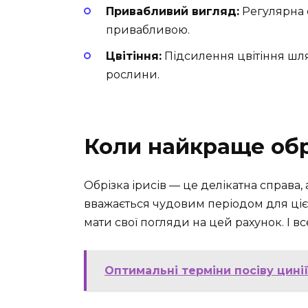
Привабливий вигляд:
Регулярна 
привабливою.
Цвітіння:
Підсилення цвітіння ш
рослини.
Коли найкраще обр
Обрізка ірисів — це делікатна справа,
вважається чудовим періодом для ціє
мати свої погляди на цей рахунок. І вс
Оптимальні терміни посіву цині