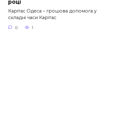
році
Карітас Одеса – грошова допомога у
складні часи Карітас
0
1