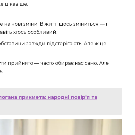
е цікавіше.
 на нові зміни. В житті щось зміниться — і
авіть хтось особливий.
бставини завжди підстерігають. Але ж це
ти прийнято — часто обирає нас само. Але
е.
огана прикмета: народні повір'я та