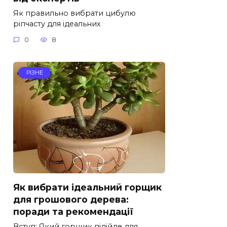
Як правильно вибрати цибулю
ріпчасту для ідеальних
0
8
РІЗНЕ
Як вибрати ідеальний горщик
для грошового дерева:
поради та рекомендації
Вступ: Який горщик підійде для