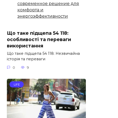
современное решение для
комфорта и
энергоэффективности
Що таке підщепа 54 118:
особливості та переваги
використання
Що таке підщепа 54 118: Незвичайна
історія та переваги
0
9
LIFE