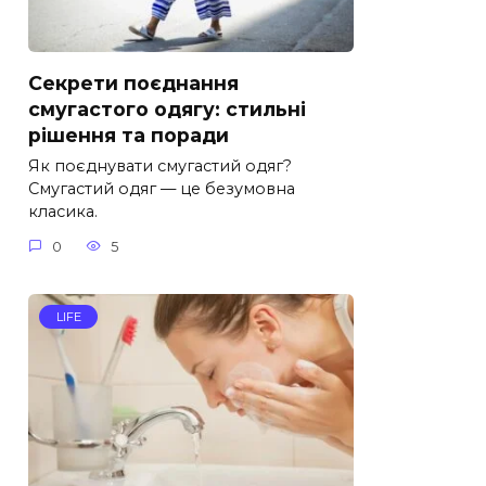
Секрети поєднання
смугастого одягу: стильні
рішення та поради
Як поєднувати смугастий одяг?
Смугастий одяг — це безумовна
класика.
0
5
LIFE