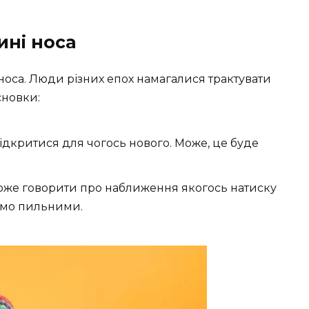
ині носа
 носа. Люди різних епох намагалися трактувати
сновки:
ідкритися для чогось нового. Може, це буде
оже говорити про наближення якогось натиску
емо пильними.