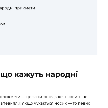
народні прикмети
оса
 що кажуть народні
 прикмети — це запитання, яке цікавить не
 запевняли: якщо чухається носик — то певно