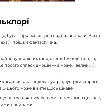
льклорі
е, бува, і про всесвіт, що надсилає знаки. Всі ці
ехай і трішки фантастична.
найпопулярніших тверджень. І хочеш ти того,
 це просто сплеск емоцій — а може, і великий
ч:
ага, ось та загадкова зустріч, зустріти старого
в. З цього може вийти щось цікаве.
що це трапляється ранком, то можливо це знак,
ними новинами.