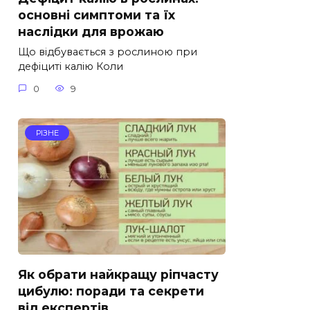
основні симптоми та їх
наслідки для врожаю
Що відбувається з рослиною при
дефіциті калію Коли
0
9
РІЗНЕ
Як обрати найкращу ріпчасту
цибулю: поради та секрети
від експертів