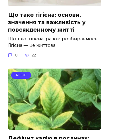
Що таке гігієна: основи,
значення та важливість у
повсякденному житті
Що таке гігієна: разом розбираємось
Гігієна — це життєва
0
22
РІЗНЕ
Дефіцит калію в рослинах: