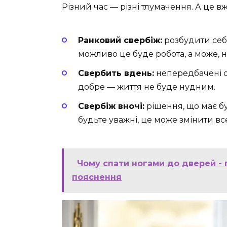
Різний час — різні тлумачення. А це вж
Ранковий свербіж:
розбудити себе
можливо це буде робота, а може, н
Свербить вдень:
непередбачені о
добре — життя не буде нудним.
Свербіж вночі:
рішення, що має бу
будьте уважні, це може змінити вс
Чому спати ногами до дверей - п
пояснення