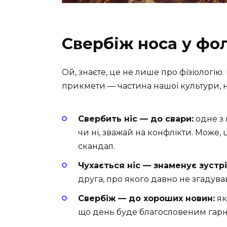
Свербіж носа у фо
Ой, знаєте, це не лише про фізіологію. Ц
прикмети — частина нашої культури, н
Свербить ніс — до свари:
одне з 
чи ні, зважай на конфлікти. Може,
скандал.
Чухається ніс — знаменує зустрі
друга, про якого давно не згадува
Свербіж — до хороших новин:
як
що день буде благословеним гар