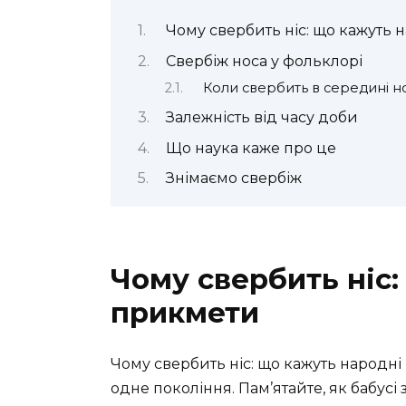
Чому свербить ніс: що кажуть 
Свербіж носа у фольклорі
Коли свербить в середині н
Залежність від часу доби
Що наука каже про це
Знімаємо свербіж
Чому свербить ніс:
прикмети
Чому свербить ніс: що кажуть народні
одне покоління. Пам’ятайте, як бабусі