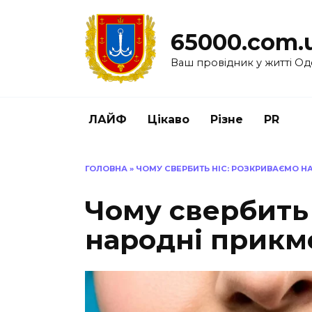
Перейти
до
65000.com.
вмісту
Ваш провідник у житті Од
ЛАЙФ
Цікаво
Різне
PR
ГОЛОВНА
»
ЧОМУ СВЕРБИТЬ НІС: РОЗКРИВАЄМО Н
Чому свербить 
народні прикме