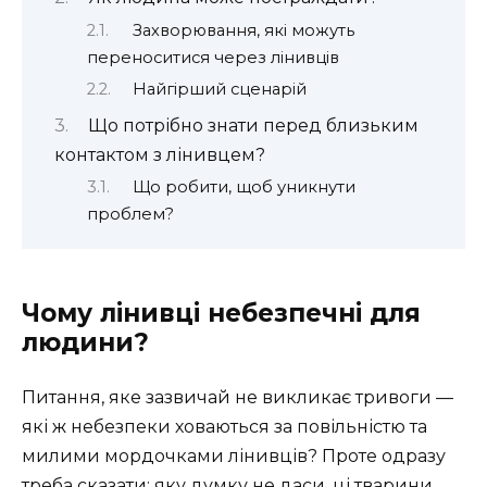
Захворювання, які можуть
переноситися через лінивців
Найгірший сценарій
Що потрібно знати перед близьким
контактом з лінивцем?
Що робити, щоб уникнути
проблем?
Чому лінивці небезпечні для
людини?
Питання, яке зазвичай не викликає тривоги —
які ж небезпеки ховаються за повільністю та
милими мордочками лінивців? Проте одразу
треба сказати: яку думку не даси, ці тварини