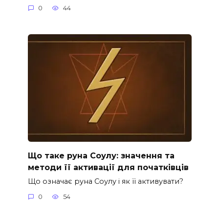
0
44
Що таке руна Соулу: значення та
методи її активації для початківців
Що означає руна Соулу і як її активувати?
0
54