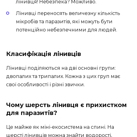
лінивця! Небезпека? Можливо.
Лінивці переносять величезну кількість
мікробів та паразитів, які можуть бути
потенційно небезпечними для людей.
Класифікація лінивців
Лінивці поділяються на дві основні групи:
двопалих та трипалих. Кожна з цих груп має
свої особливості і різні звички.
Чому шерсть лінивця є прихистком
для паразитів?
Це майже як міні-екосистема на спині. На
шерсті лінивців можна знайти водорості,