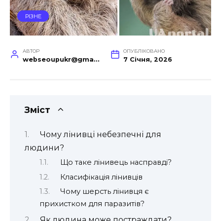
РІЗНЕ
АВТОР
ОПУБЛІКОВАНО
webseoupukr@gmail.com
7 Січня, 2026
Зміст
Чому лінивці небезпечні для
людини?
Що таке лінивець насправді?
Класифікація лінивців
Чому шерсть лінивця є
прихистком для паразитів?
Як людина може постраждати?