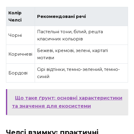
Колір
Рекомендовані речі
Челсі
Пастельні тони, білий, решта
Чорні
класичних кольорів
Бежеві, кремові, зелені, картаті
Коричневі
мотиви
Сірі відтінки, темно-зелений, темно-
Бордові
синій
Що таке ґрунт: основні характеристики
та значення для екосистеми
Челсі взимку: практичні