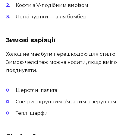
Кофти з V-подібним вирізом
Легкі куртки — а-ля бомбер
Зимові варіації
Холод не має бути перешкодою для стилю.
Зимою челсі теж можна носити, якщо вміло
поєднувати.
Шерстяні пальта
Светри з крупним в’язаним візерунком
Теплі шарфи