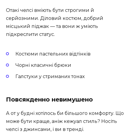
Отакі челсі вміють бути строгими й
серйозними. Діловий костюм, добрий
місцький піджак — та вони ж уміють
підкреслити статус.
Костюми пастельних відтінків
Чорні класичні брюки
Галстуки у стриманих тонах
Повсякденно невимушено
А от у будні хотілось би більшого комфорту. Що
може бути краще, аніж кежуал стиль? Носіть
челсі з джинсами, і ви в тренді.