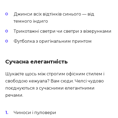
Джинси всіх відтінків синього — від
темного індиго
Трикотажні светри чи светри з візерунками
Футболка з оригінальним принтом
Сучасна елегантність
Шукаєте щось між строгим офісним стилем і
свободою кежуала? Вам сюди. Челсі чудово
поєднуються з сучасними елегантними
речами.
Чиноси і пуловери