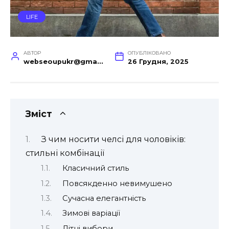
LIFE
АВТОР
ОПУБЛІКОВАНО
webseoupukr@gmail.com
26 Грудня, 2025
Зміст
З чим носити челсі для чоловіків:
стильні комбінації
Класичний стиль
Повсякденно невимушено
Сучасна елегантність
Зимові варіації
Літні вибори