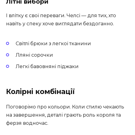
Літні вибори
І влітку є свої переваги. Челсі — для тих, хто
навіть у спеку хоче виглядати бездоганно.
Світлі брюки з легкої тканини
Лляні сорочки
Легкі бавовняні піджаки
Колірні комбінації
Поговорімо про кольори. Коли стилю чекають
на завершення, деталі грають роль короля та
ферзя водночас.