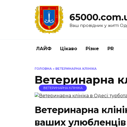
Перейти
до
65000.com.
вмісту
Ваш провідник у житті Од
ЛАЙФ
Цікаво
Різне
PR
ГОЛОВНА
»
ВЕТЕРИНАРНА КЛІНІКА
Ветеринарна кл
ВЕТЕРИНАРНА КЛІНІКА
Ветеринарна клінік
ваших улюбленців