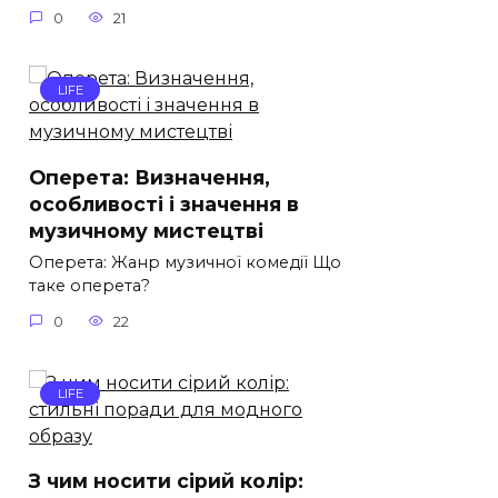
0
21
LIFE
Оперета: Визначення,
особливості і значення в
музичному мистецтві
Оперета: Жанр музичної комедії Що
таке оперета?
0
22
LIFE
З чим носити сірий колір: