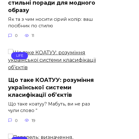
стильні поради для модного
образу
Як та з чим носити сірий колір: ваш
посібник по стилю
0
11
LIFE
Що таке КОАТУУ: розуміння
української системи
класифікації об’єктів
Що таке коатуу? Мабуть, ви не раз
чули слово “
0
19