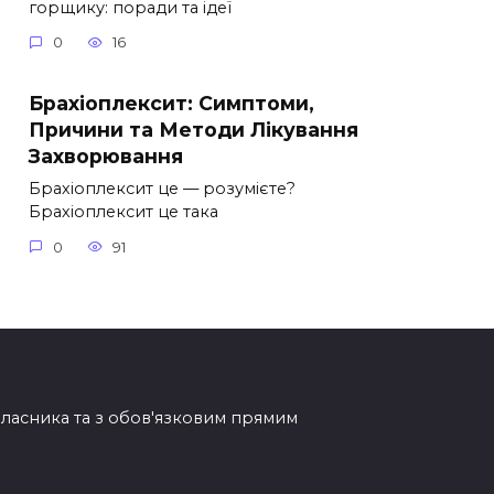
горщику: поради та ідеї
0
16
Брахіоплексит: Симптоми,
Причини та Методи Лікування
Захворювання
Брахіоплексит це — розумієте?
Брахіоплексит це така
0
91
овласника та з обов'язковим прямим