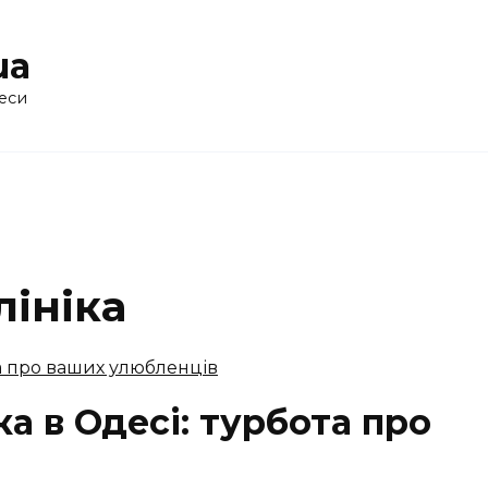
ua
еси
ініка
а в Одесі: турбота про