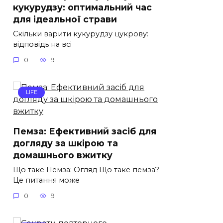
кукурудзу: оптимальний час
для ідеальної страви
Скільки варити кукурудзу цукрову:
відповідь на всі
0
9
LIFE
Пемза: Ефективний засіб для
догляду за шкірою та
домашнього вжитку
Що таке Пемза: Огляд Що таке пемза?
Це питання може
0
9