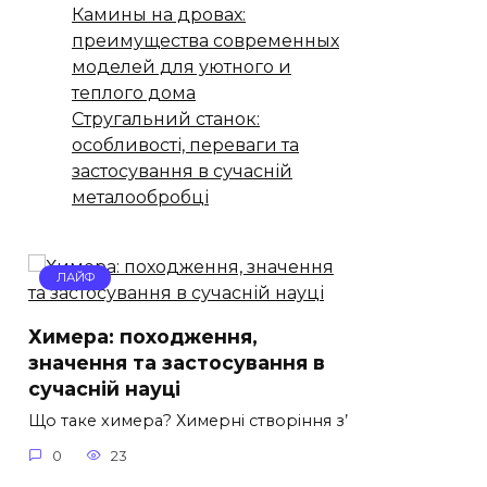
Камины на дровах:
преимущества современных
моделей для уютного и
теплого дома
Стругальний станок:
особливості, переваги та
застосування в сучасній
металообробці
ЛАЙФ
Химера: походження,
значення та застосування в
сучасній науці
Що таке химера? Химерні створіння з’
0
23