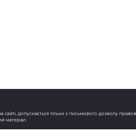
на сайті, допускається тільки з письмового дозволу прав
ий матеріал.