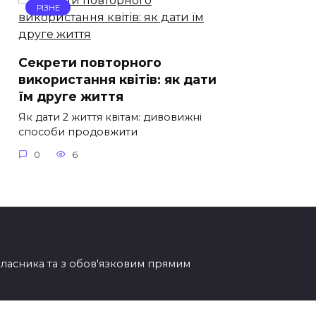
РІЗНЕ
Секрети повторного
використання квітів: як дати
їм друге життя
Як дати 2 життя квітам: дивовижні
способи продовжити
0
6
овласника та з обов'язковим прямим