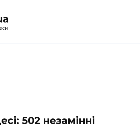
ua
еси
сі: 502 незамінні