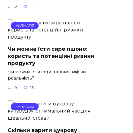
0
11
КУЛІНАРІЯ
Чи можна їсти сире пшоно:
користь та потенційні ризики
продукту
Чи можна їсти сире пшоно: міф чи
реальність?
0
15
КУЛІНАРІЯ
Скільки варити цукрову