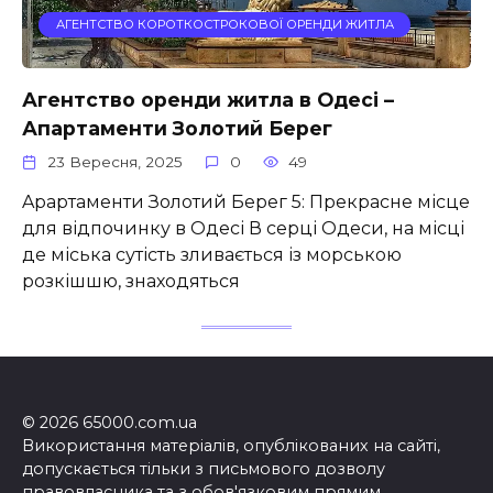
АГЕНТСТВО КОРОТКОСТРОКОВОЇ ОРЕНДИ ЖИТЛА
Агентство оренди житла в Одесі –
Апартаменти Золотий Берег
23 Вересня, 2025
0
49
Apартаменти Золотий Берег 5: Прекрасне місце
для відпочинку в Одесі В серці Одеси, на місці
де міська сутість зливається із морською
розкішшю, знаходяться
© 2026 65000.com.ua
Використання матеріалів, опублікованих на сайті,
допускається тільки з письмового дозволу
правовласника та з обов'язковим прямим