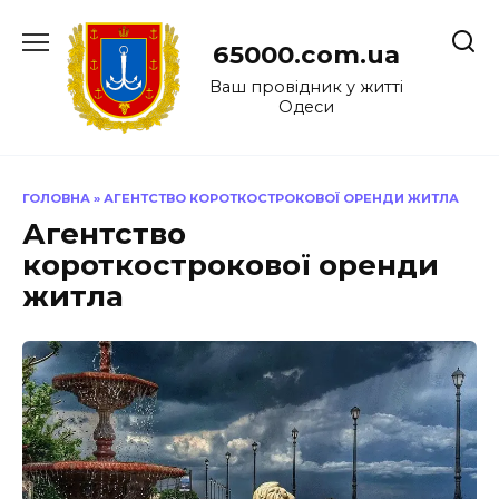
Перейти
до
65000.com.ua
вмісту
Ваш провідник у житті
Одеси
ГОЛОВНА
»
АГЕНТСТВО КОРОТКОСТРОКОВОЇ ОРЕНДИ ЖИТЛА
Агентство
короткострокової оренди
житла