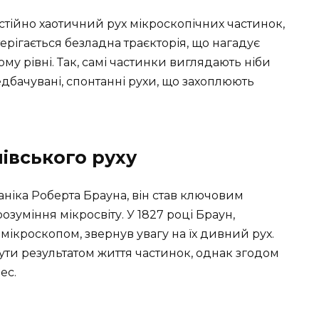
стійно хаотичний рух мікроскопічних частинок,
терігається безладна траєкторія, що нагадує
му рівні. Так, самі частинки виглядають ніби
едбачувані, спонтанні рухи, що захоплюють
нівського руху
ніка Роберта Брауна, він став ключовим
зуміння мікросвіту. У 1827 році Браун,
мікроскопом, звернув увагу на їх дивний рух.
ути результатом життя частинок, однак згодом
ес.