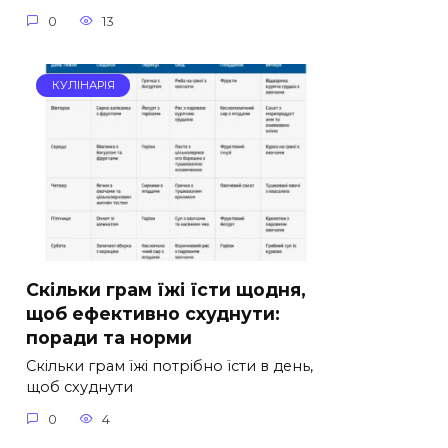
0
13
КУЛІНАРІЯ
Скільки грам їжі їсти щодня,
щоб ефективно схуднути:
поради та норми
Скільки грам їжі потрібно їсти в день,
щоб схуднути
0
4