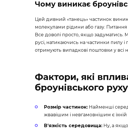
Чому виникає броунівс
Цей дивний «танець» частинок виник
молекулами рідини або газу. Питання
Все доволі просто, якщо задуматись.
русі, натикаючись на частинки пилу і
отримують випадкові поштовхи у всі на
Фактори, які вплив
броунівського руху
Розмір частинок:
Найменші серед
жвавішим і невгамовнішим є їхній 
В’язкість середовища:
Ну, а якщо