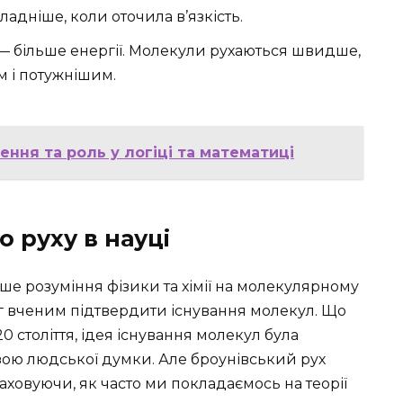
ладніше, коли оточила в’язкість.
 більше енергії. Молекули рухаються швидше,
м і потужнішим.
ення та роль у логіці та математиці
 руху в науці
ше розуміння фізики та хімії на молекулярному
міг вченим підтвердити існування молекул. Що
0 століття, ідея існування молекул була
зою людської думки. Але броунівський рух
враховуючи, як часто ми покладаємось на теорії