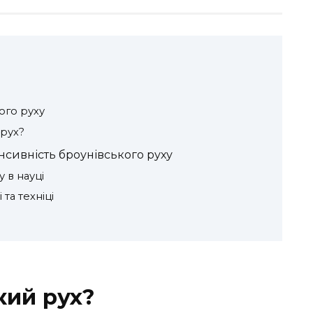
ого руху
 рух?
нсивність броунівського руху
 в науці
 та техніці
кий рух?