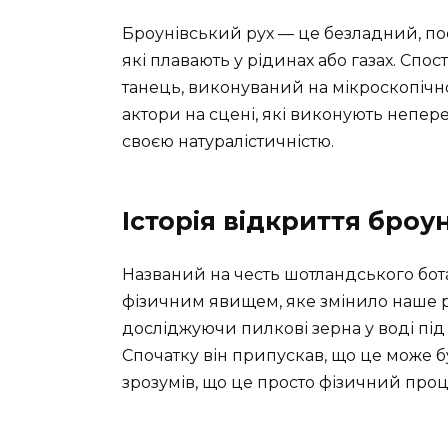
Броунівський рух — це безладний, по
які плавають у рідинах або газах. Спос
танець, виконуваний на мікроскопічно
актори на сцені, які виконують непер
своєю натуралістичністю.
Історія відкриття броу
Названий на честь шотландського бота
фізичним явищем, яке змінило наше ро
досліджуючи пилкові зерна у воді під 
Спочатку він припускав, що це може б
зрозумів, що це просто фізичний проц