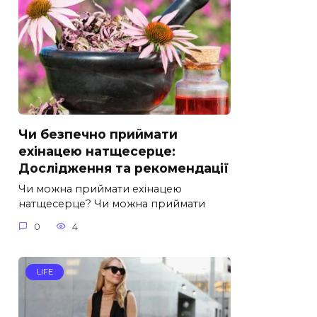
Чи безпечно приймати
ехінацею натщесерце:
Дослідження та рекомендації
Чи можна приймати ехінацею
натщесерце? Чи можна приймати
0
4
LIFE