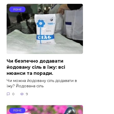
РІЗНЕ
Чи безпечно додавати
йодовану сіль в їжу: всі
нюанси та поради.
Чи можна йодовану сіль додавати в
їжу? Йодована сіль
0
9
РІЗНЕ