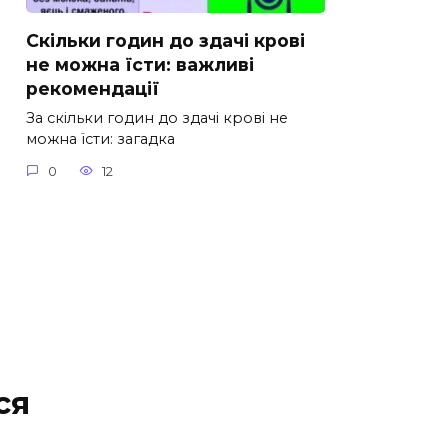
Скільки годин до здачі крові
не можна їсти: важливі
рекомендації
За скільки годин до здачі крові не
можна їсти: загадка
0
12
ся