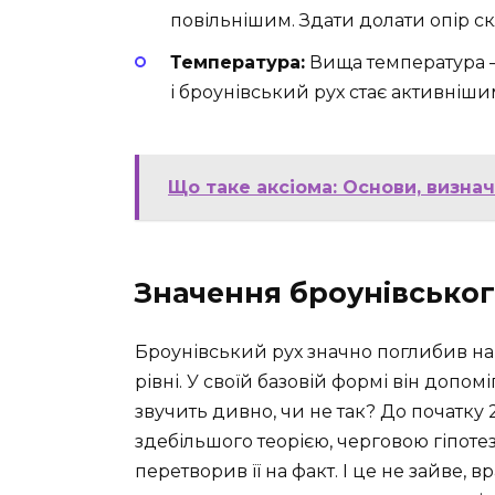
повільнішим. Здати долати опір ск
Температура:
Вища температура —
і броунівський рух стає активніши
Що таке аксіома: Основи, визнач
Значення броунівського
Броунівський рух значно поглибив на
рівні. У своїй базовій формі він допо
звучить дивно, чи не так? До початку 2
здебільшого теорією, черговою гіпоте
перетворив її на факт. І це не зайве, 