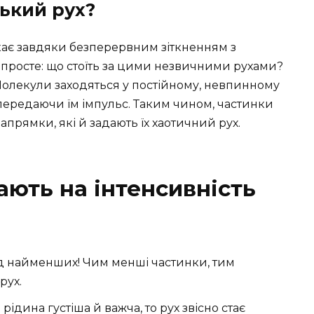
ький рух?
ає завдяки безперервним зіткненням з
 просте: що стоїть за цими незвичними рухами?
 Молекули заходяться у постійному, невпинному
 передаючи їм імпульс. Таким чином, частинки
прямки, які й задають їх хаотичний рух.
ають на інтенсивність
 найменших! Чим менші частинки, тим
рух.
 рідина густіша й важча, то рух звісно стає