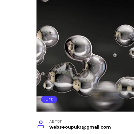
LIFE
АВТОР
webseoupukr@gmail.com