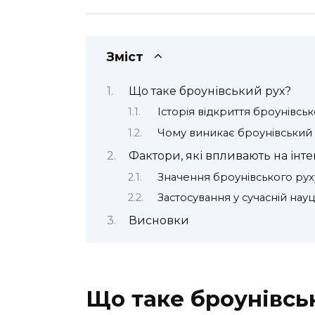
Зміст
Що таке броунівський рух?
Історія відкриття броунівськ
Чому виникає броунівський
Фактори, які впливають на інте
Значення броунівського руху
Застосування у сучасній науці
Висновки
Що таке броунівсь