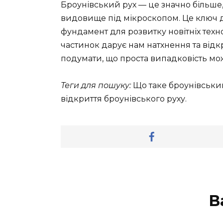
Броунівський рух — це значно більше, 
видовище під мікроскопом. Це ключ д
фундамент для розвитку новітніх тех
частинок дарує нам натхнення та відкри
подумати, що проста випадковість м
Теги для пошуку:
Що таке броунівський
відкриття броунівського руху.
В