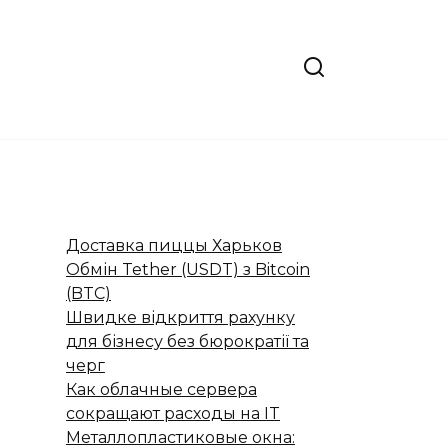
Доставка пиццы Харьков
Обмін Tether (USDT) з Bitcoin
(BTC)
Швидке відкриття рахунку
для бізнесу без бюрократії та
черг
Как облачные сервера
сокращают расходы на IT
Металлопластиковые окна: