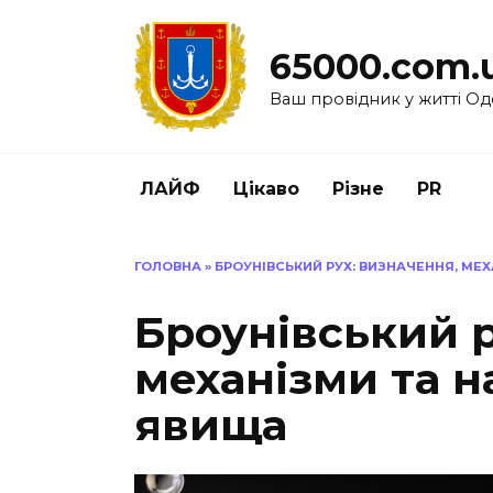
Перейти
до
65000.com.
вмісту
Ваш провідник у житті Од
ЛАЙФ
Цікаво
Різне
PR
ГОЛОВНА
»
БРОУНІВСЬКИЙ РУХ: ВИЗНАЧЕННЯ, МЕ
Броунівський р
механізми та н
явища