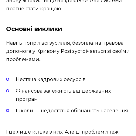
Знову ж таки… ніщо не ідеальне. Але система
прагне стати кращою.
Основні виклики
Навіть попри всі зусилля, безоплатна правова
допомога у Кривому Розі зустрічається зі своїми
проблемами…
Нестача кадрових ресурсів
Фінансова залежність від державних
програм
Інколи — недостатня обізнаність населення
І це лише кілька з них! Але ці проблеми теж