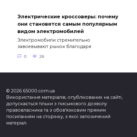
Электрические кроссоверы: почему
они становятся самым популярным
видом электромобилей
Электромобили стремительно
завоевывают рынок благодаря
0
26
© 2026 65000.com.ua
Використання матеріалів, опублікованих на сайті,
допускається тільки з письмового дозволу
правовласника та з обов'язковим прямим
посиланням на сторінку, з якої запозичений
матеріал.