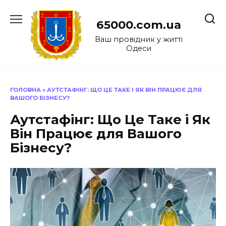
Перейти
до
65000.com.ua
вмісту
Ваш провідник у житті
Одеси
ГОЛОВНА
»
АУТСТАФІНГ: ЩО ЦЕ ТАКЕ І ЯК ВІН ПРАЦЮЄ ДЛЯ
ВАШОГО БІЗНЕСУ?
Аутстафінг: Що Це Таке і Як
Він Працює для Вашого
Бізнесу?