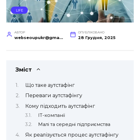
LIFE
АВТОР
ОПУБЛІКОВАНО
webseoupukr@gmail.com
28 Грудня, 2025
Зміст
Що таке аутстафінг
Переваги аутстафінгу
Кому підходить аутстафінг
ІТ-компанії
Малі та середні підприємства
Як реалізується процес аутстафінгу