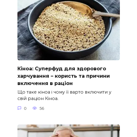
Кіноа: Суперфуд для здорового
харчування – користь та причини
включення в раціон
Що таке кіноа і чому її варто включити у
свій раціон Кіноа.
0
56