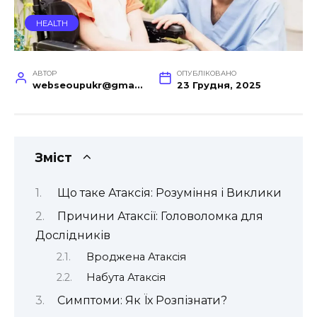
HEALTH
АВТОР
ОПУБЛІКОВАНО
webseoupukr@gmail.com
23 Грудня, 2025
Зміст
Що таке Атаксія: Розуміння і Виклики
Причини Атаксії: Головоломка для
Дослідників
Вроджена Атаксія
Набута Атаксія
Симптоми: Як Їх Розпізнати?