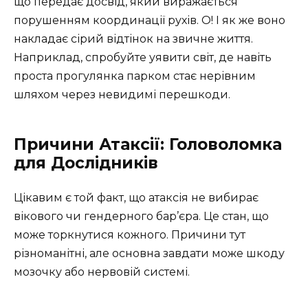
що передає досвід, який виражається
порушенням координації рухів. О! І як же воно
накладає сірий відтінок на звичне життя.
Наприклад, спробуйте уявити світ, де навіть
проста прогулянка парком стає нерівним
шляхом через невидимі перешкоди.
Причини Атаксії: Головоломка
для Дослідників
Цікавим є той факт, що атаксія не вибирає
вікового чи гендерного бар’єра. Це стан, що
може торкнутися кожного. Причини тут
різноманітні, але основна завдати може шкоду
мозочку або нервовій системі.