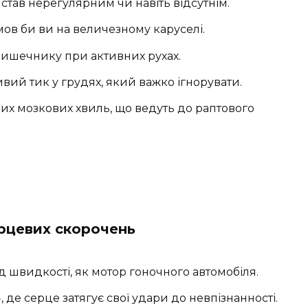
 став нерегулярним чи навіть відсутнім.
мов би ви на величезному каруселі.
ишечнику при активних рухах.
вий тик у грудях, який важко ігнорувати.
их мозкових хвиль, що ведуть до раптового
ерцевих скорочень
д швидкості, як мотор гоночного автомобіля.
 де серце затягує свої удари до невпізнанності.