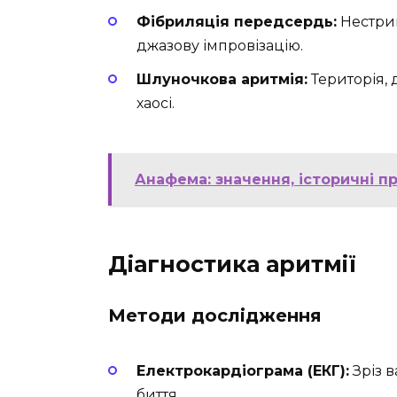
Фібриляція передсердь:
Нестрим
джазову імпровізацію.
Шлуночкова аритмія:
Територія, 
хаосі.
Анафема: значення, історичні п
Діагностика аритмії
Методи дослідження
Електрокардіограма (ЕКГ):
Зріз в
биття.