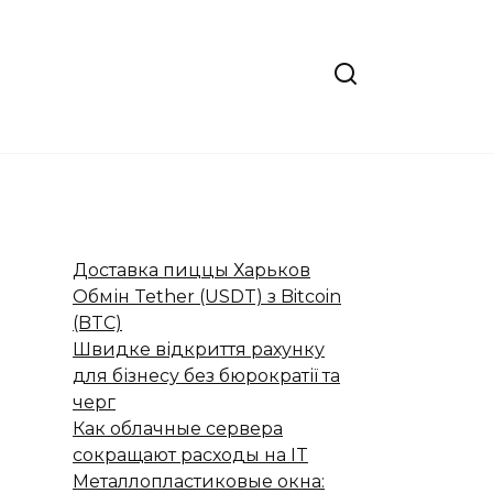
Доставка пиццы Харьков
Обмін Tether (USDT) з Bitcoin
(BTC)
Швидке відкриття рахунку
для бізнесу без бюрократії та
черг
Как облачные сервера
сокращают расходы на IT
Металлопластиковые окна: