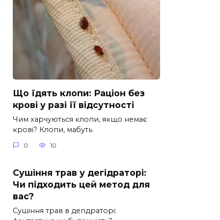
Що їдять клопи: Раціон без
крові у разі її відсутності
Чим харчуються клопи, якщо немає
крові? Клопи, мабуть
0
10
Сушіння трав у дегідраторі:
Чи підходить цей метод для
вас?
Сушіння трав в дегідраторі: