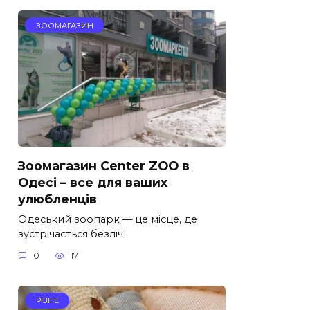
ЗООМАГАЗИН
Зоомагазин Center ZOO в
Одесі – все для ваших
улюбленців
Одеський зоопарк — це місце, де
зустрічається безліч
0
17
РІЗНЕ