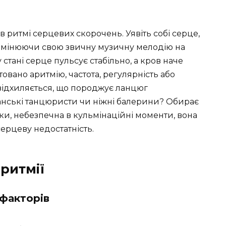
 ритмі серцевих скорочень. Уявіть собі серце,
, змінюючи свою звичну музичну мелодію на
стані серце пульсує стабільно, а кров наче
товано аритмію, частота, регулярність або
 відхиляється, що породжує ланцюг
панські танцюристи чи ніжні балерини? Обирає
аки, небезпечна в кульмінаційні моменти, вона
ерцеву недостатність.
ритмії
 факторів