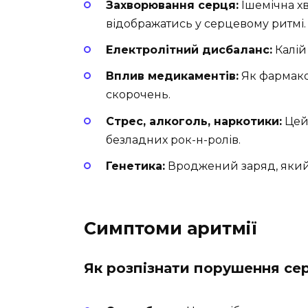
Захворювання серця:
Ішемічна хв
відображатись у серцевому ритмі.
Електролітний дисбаланс:
Калій
Вплив медикаментів:
Як фармакол
скорочень.
Стрес, алкоголь, наркотики:
Цей 
безладних рок-н-ролів.
Генетика:
Вроджений заряд, який
Симптоми аритмії
Як розпізнати порушення се