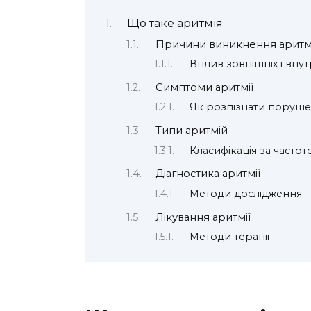
Що таке аритмія
Причини виникнення аритмі
Вплив зовнішніх і внут
Симптоми аритмії
Як розпізнати поруш
Типи аритмій
Класифікація за часто
Діагностика аритмії
Методи дослідження
Лікування аритмії
Методи терапії