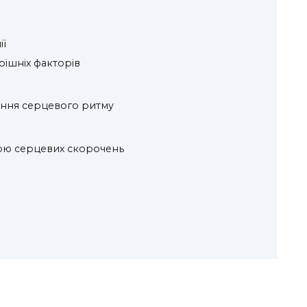
ї
рішніх факторів
ення серцевого ритму
тою серцевих скорочень