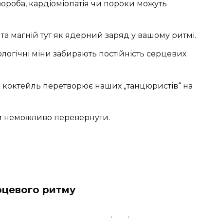
ороба, кардіоміопатія чи пороки можуть
 та магній тут як ядерний заряд у вашому ритмі.
огічні міни забирають постійність серцевих
коктейль перетворює наших „танцюристів“ на
 неможливо перевернути.
рцевого ритму