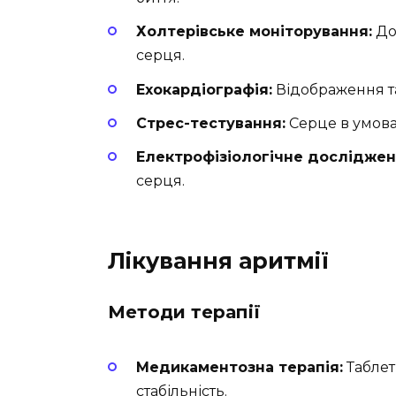
Холтерівське моніторування:
До
серця.
Ехокардіографія:
Відображення та
Стрес-тестування:
Серце в умовах
Електрофізіологічне досліджен
серця.
Лікування аритмії
Методи терапії
Медикаментозна терапія:
Таблет
стабільність.