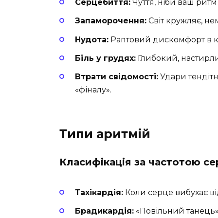
Серцебиття:
Чуття, ніби ваш ритм
Запаморочення:
Світ кружляє, не
Нудота:
Раптовий дискомфорт в к
Біль у грудях:
Глибокий, настирли
Втрати свідомості:
Удари тендітн
«фіналу».
Типи аритмій
Класифікація за частотою с
Тахікардія:
Коли серце вибухає ві
Брадикардія:
«Повільний танець»,