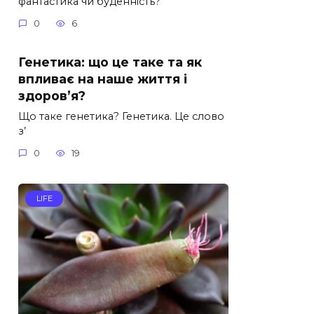
фантастика чи буденність?
0
6
Генетика: що це таке та як
впливає на наше життя і
здоров’я?
Що таке генетика? Генетика. Це слово
з’
0
19
LIFE