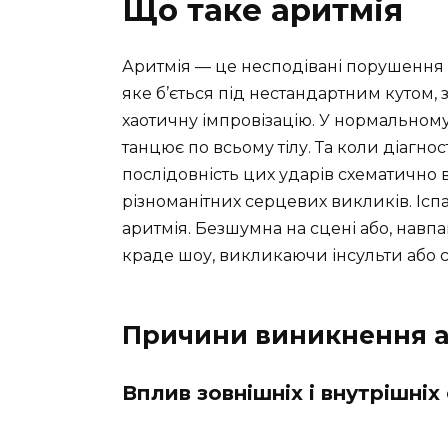
Що таке аритмія
Аритмія — це несподівані порушення в
яке б’ється під нестандартним кутом
хаотичну імпровізацію. У нормальному 
танцює по всьому тілу. Та коли діагнос
послідовність цих ударів схематично
різноманітних серцевих викликів. Іс
аритмія. Безшумна на сцені або, навп
краде шоу, викликаючи інсульти або с
Причини виникнення а
Вплив зовнішніх і внутрішніх