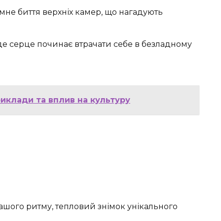
не биття верхніх камер, що нагадують
де серце починає втрачати себе в безладному
риклади та вплив на культуру
ашого ритму, тепловий знімок унікального