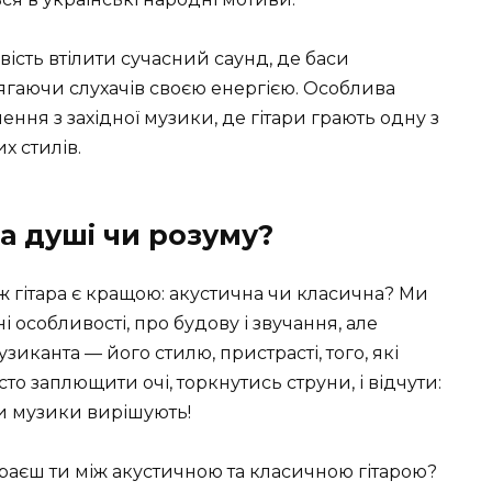
вість втілити сучасний саунд, де баси
гаючи слухачів своєю енергією. Особлива
ння з західної музики, де гітари грають одну з
х стилів.
а душі чи розуму?
 ж гітара є кращою: акустична чи класична? Ми
 особливості, про будову і звучання, але
иканта — його стилю, пристрасті, того, які
то заплющити очі, торкнутись струни, і відчути:
ри музики вирішують!
бираєш ти між акустичною та класичною гітарою?