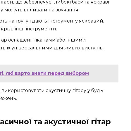
ітари, що забезпечує глибокі баси та яскраві
су можуть впливати на звучання.
ть напругу і дають інструменту яскравий,
крізь інші інструменти.
ітар оснащені пікапами або іншими
ть їх універсальними для живих виступів.
ті, які варто знати перед вибором
 використовувати акустичну гітару у будь-
межень.
сичної та акустичної гітар