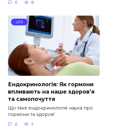
0
6
LIFE
Ендокринологія: Як гормони
впливають на наше здоров’я
та самопочуття
Що таке ендокринологія: наука про
гормони та здоров’
0
7