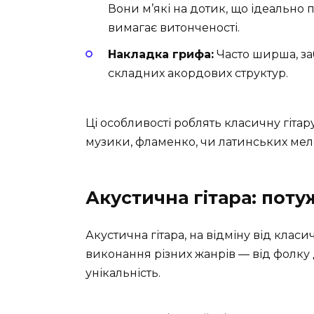
Вони м’які на дотик, що ідеально 
вимагає витонченості.
Накладка грифа:
Часто ширша, за
складних акордових структур.
Ці особливості роблять класичну гіта
музики, фламенко, чи латинських мел
Акустична гітара: потуж
Акустична гітара, на відміну від клас
виконання різних жанрів — від фолку д
унікальність.