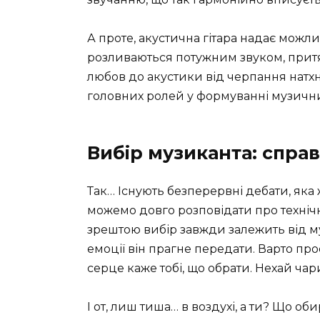
А проте, акустична гітара надає можли
розливаються потужним звуком, притя
любов до акустики від черпання натхне
головних ролей у формуванні музични
Вибір музиканта: справ
Так… Існують безперервні дебати, яка
можемо довго розповідати про технічні
зрештою вибір завжди залежить від муз
емоції він прагне передати. Варто прос
серце каже тобі, що обрати. Нехай ча
І от, лиш тиша… в воздухі, а ти? Що о