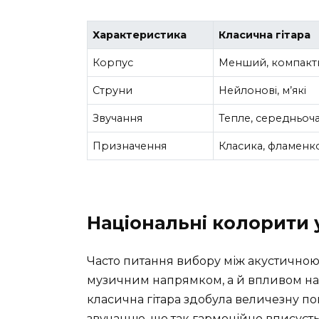
Характеристика
Класична гітара
Корпус
Менший, компакт
Струни
Нейлонові, м’які
Звучання
Тепле, середньоч
Призначення
Класика, фламенко
Національні колорити 
Часто питання вибору між акустичною
музичним напрямком, а й впливом наці
класична гітара здобула величезну п
звучанню, що так гармонійно вписуєть