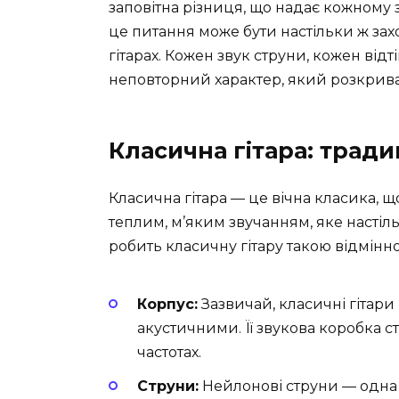
заповітна різниця, що надає кожному з
це питання може бути настільки ж зах
гітарах. Кожен звук струни, кожен від
неповторний характер, який розкрива
Класична гітара: традиці
Класична гітара — це вічна класика, що
теплим, м’яким звучанням, яке насті
робить класичну гітару такою відмінн
Корпус:
Зазвичай, класичні гітар
акустичними. Її звукова коробка 
частотах.
Струни:
Нейлонові струни — одна 