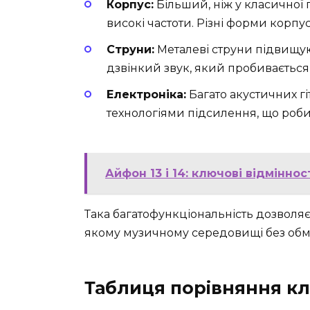
Корпус:
Більший, ніж у класичної г
високі частоти. Різні форми корпу
Струни:
Металеві струни підвищую
дзвінкий звук, який пробивається 
Електроніка:
Багато акустичних г
технологіями підсилення, що роби
Айфон 13 і 14: ключові відміннос
Така багатофункціональність дозволяє
якому музичному середовищі без об
Таблиця порівняння кла