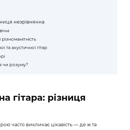
ізниця незрівнянна
вічні
і різноманітність
ї та акустичної гітар
орі
і чи розуму?
на гітара: різниця
рою часто викликає цікавість — де ж та