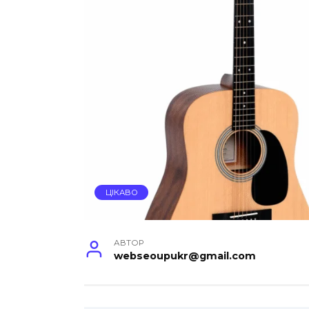
ЦІКАВО
АВТОР
webseoupukr@gmail.com