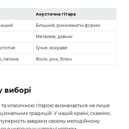
Акустична гітара
ніший
Більший, різноманітні форми
Металеві, дзвінкі
астотне
Гучне, яскраве
, латина
Фолк, рок, блюз
у виборі
 та класичною гітарою визначається не лише
ональних традицій. У нашій країні, скажімо,
опулярність завдяки своєму мелодійному
ся в українські народні мотиви.