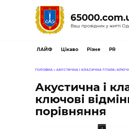
Перейти
до
65000.com.
вмісту
Ваш провідник у житті Од
ЛАЙФ
Цікаво
Різне
PR
ГОЛОВНА
»
АКУСТИЧНА І КЛАСИЧНА ГІТАРА: КЛЮЧ
Акустична і кла
ключові відмін
порівняння