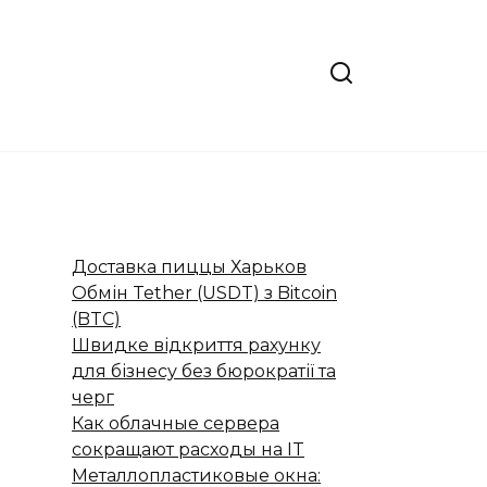
Доставка пиццы Харьков
Обмін Tether (USDT) з Bitcoin
(BTC)
Швидке відкриття рахунку
для бізнесу без бюрократії та
черг
Как облачные сервера
сокращают расходы на IT
Металлопластиковые окна: