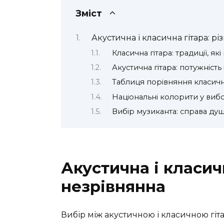
Зміст
Акустична і класична гітара: р
Класична гітара: традиції, які 
Акустична гітара: потужність 
Таблиця порівняння класично
Національні колорити у виб
Вибір музиканта: справа душ
Акустична і класич
незрівнянна
Вибір між акустичною і класичною гіта