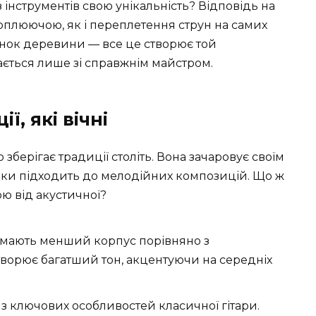
 інструментів свою унікальність? Відповідь на
оплюючою, як і переплетення струн на самих
тінок деревини — все це створює той
ється лише зі справжнім майстром.
ї, які вічні
 зберігає традиції століть. Вона зачаровує своїм
льки підходить до мелодійних композицій. Що ж
ою від акустичної?
и мають менший корпус порівняно з
створює багатший тон, акцентуючи на середніх
з ключових особливостей класичної гітари.