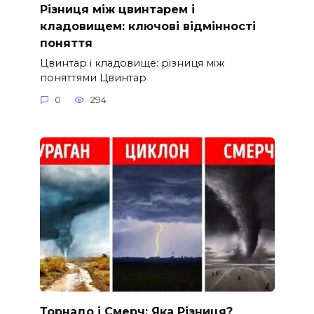
Різниця між цвинтарем і
кладовищем: ключові відмінності
поняття
Цвинтар і кладовище: різниця між
поняттями Цвинтар
0
294
Торнадо і Смерч: Яка Різниця?