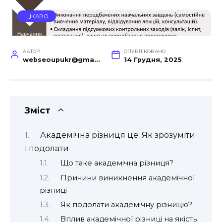
ЦІКАВО
АВТОР
ОПУБЛІКОВАНО
webseoupukr@gmail.com
14 Грудня, 2025
Зміст
Академічна різниця це: Як зрозуміти
і подолати
Що таке академічна різниця?
Причини виникнення академічної
різниці
Як подолати академічну різницю?
Вплив академічної різниці на якість